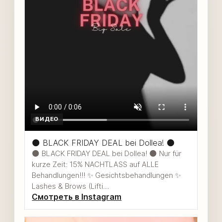
ВИДЕО
🌑 BLACK FRIDAY DEAL bei Dollea! 🌑
🌑 BLACK FRIDAY DEAL bei Dollea! 🌑 Nur für
kurze Zeit: 15% NACHTLASS auf ALLE
Behandlungen!!! ✨ Gesichtsbehandlungen ✨
Lashes & Brows (Lifti…
Смотреть в Instagram