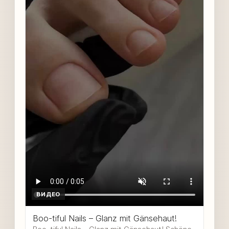
ВИДЕО
Boo-tiful Nails – Glanz mit Gänsehaut!