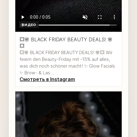
ВИДЕО
💥🌸 BLACK FRIDAY BEAUTY DEALS! 🌸
💥
💥🌸 BLACK FRIDAY BEAUTY DEALS! 🌸💥 Wir
feiern den Beauty-Friday mit –15% auf alles,
was dich noch schöner macht! ✨ Glow Facials
✨ Brow- & Las…
Смотреть в Instagram