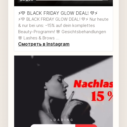
⚡️💛 BLACK FRIDAY GLOW DEAL! 💛⚡️
⚡️💛 BLACK FRIDAY GLOW DEAL! 💛⚡️ Nur heute
& nur bei uns: –15% auf dein komplettes
Beauty-Programm! 🌸 Gesichtsbehandlungen
🌸 Lashes & Brows …
Смотреть в Instagram