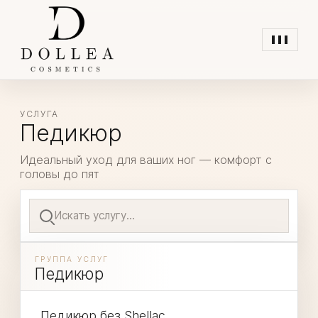
Открыть
меню
УСЛУГА
Педикюр
Идеальный уход для ваших ног — комфорт с
головы до пят
Поиск
услуг
ГРУППА УСЛУГ
Педикюр
Педикюр без Shellac