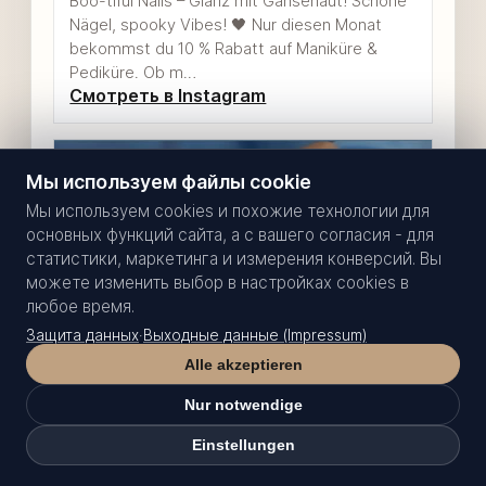
Boo-tiful Nails – Glanz mit Gänsehaut! Schöne
Nägel, spooky Vibes! 🖤 Nur diesen Monat
bekommst du 10 % Rabatt auf Maniküre &
Pediküre. Ob m…
Смотреть в Instagram
Мы используем файлы cookie
Мы используем cookies и похожие технологии для
основных функций сайта, а с вашего согласия - для
статистики, маркетинга и измерения конверсий. Вы
можете изменить выбор в настройках cookies в
любое время.
Защита данных
·
Выходные данные (Impressum)
Alle akzeptieren
ВИДЕО
Nur notwendige
Spooky Beauty Deal – Nur im Oktober!
Einstellungen
Выбрать время
Твой выбор
Spooky Beauty Deal – Nur im Oktober! Der
Oktober wird schön schaurig! 💅✨ Gönn dir