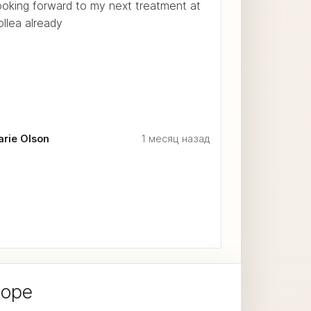
oking forward to my next treatment at
llea already
rie Olson
1 месяц назад
боре