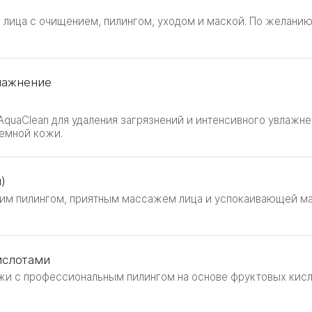
 лица с очищением, пилингом, уходом и маской. По желани
влажнение
quaClean для удаления загрязнений и интенсивного увлажне
лемной кожи.
)
ким пилингом, приятным массажем лица и успокаивающей ма
ислотами
жи с профессиональным пилингом на основе фруктовых кисл