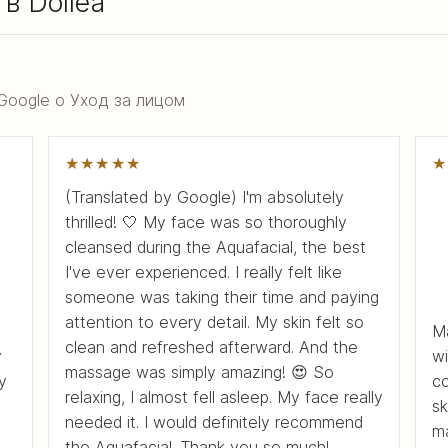
в Dollea
Google о Уход за лицом
★★★★★
★
(Translated by Google) I'm absolutely
thrilled! 🤍 My face was so thoroughly
cleansed during the Aquafacial, the best
I've ever experienced. I really felt like
someone was taking their time and paying
attention to every detail. My skin felt so
Ma
clean and refreshed afterward. And the
y
wi
massage was simply amazing! 😍 So
y
co
relaxing, I almost fell asleep. My face really
sk
needed it. I would definitely recommend
ma
the Aquafacial. Thank you so much!