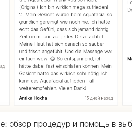
Lo
(Original) Ich bin wirklich mega zufrieden!
Do
🤍 Mein Gesicht wurde beim Aquafacial so
gründlich gereinigt wie noch nie. Ich hatte
echt das Gefühl, dass sich jemand richtig
Zeit nimmt und auf jedes Detail achtet.
Meine Haut hat sich danach so sauber
und frisch angefühlt. Und die Massage war
einfach wow! 😍 So entspannend, ich
Ma
hätte dabei fast einschlafen können. Mein
зад
Gesicht hatte das wirklich sehr nötig. Ich
kann das Aquafacial auf jeden Fall
weiterempfehlen. Vielen Dank!
Antika Hoxha
15 дней назад
е: обзор процедур и помощь в вы