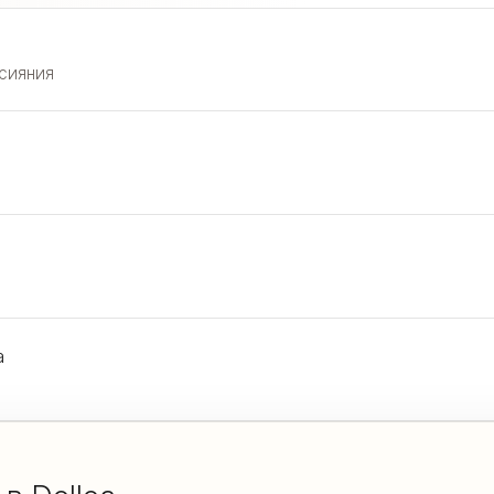
сияния
а