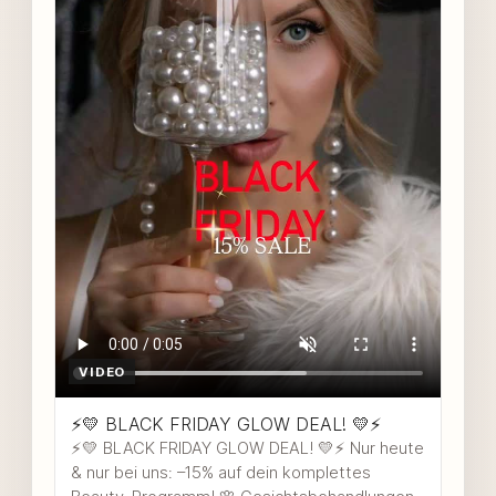
VIDEO
⚡️💛 BLACK FRIDAY GLOW DEAL! 💛⚡️
⚡️💛 BLACK FRIDAY GLOW DEAL! 💛⚡️ Nur heute
& nur bei uns: –15% auf dein komplettes