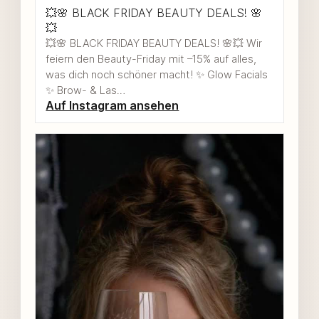
💥🌸 BLACK FRIDAY BEAUTY DEALS! 🌸
💥
💥🌸 BLACK FRIDAY BEAUTY DEALS! 🌸💥 Wir
feiern den Beauty-Friday mit –15% auf alles,
was dich noch schöner macht! ✨ Glow Facials
✨ Brow- & Las…
Auf Instagram ansehen