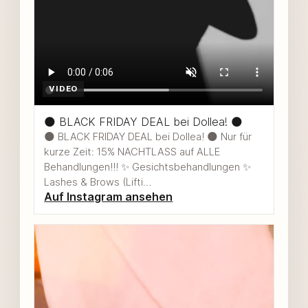
VIDEO
🌑 BLACK FRIDAY DEAL bei Dollea! 🌑
🌑 BLACK FRIDAY DEAL bei Dollea! 🌑 Nur für
kurze Zeit: 15% NACHTLASS auf ALLE
Behandlungen!!! ✨ Gesichtsbehandlungen ✨
Lashes & Brows (Lifti…
Auf Instagram ansehen