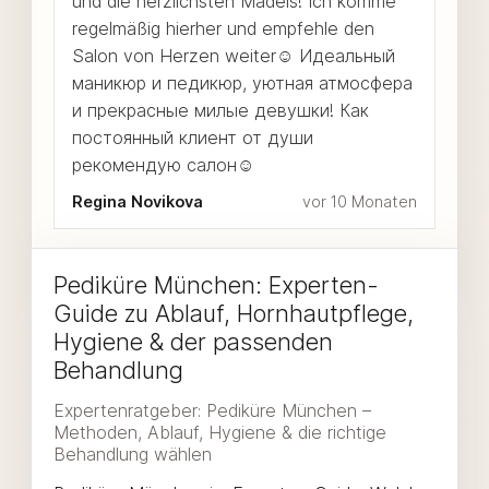
und die herzlichsten Mädels! Ich komme
regelmäßig hierher und empfehle den
Salon von Herzen weiter☺️ Идеальный
маникюр и педикюр, уютная атмосфера
и прекрасные милые девушки! Как
постоянный клиент от души
рекомендую салон☺️
Regina Novikova
vor 10 Monaten
Pediküre München: Experten-
Guide zu Ablauf, Hornhautpflege,
Hygiene & der passenden
Behandlung
Expertenratgeber: Pediküre München –
Methoden, Ablauf, Hygiene & die richtige
Behandlung wählen