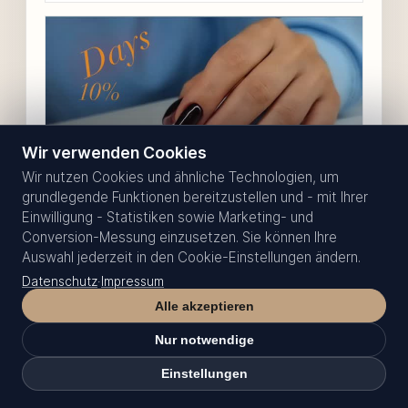
Wir verwenden Cookies
Wir nutzen Cookies und ähnliche Technologien, um
grundlegende Funktionen bereitzustellen und - mit Ihrer
Einwilligung - Statistiken sowie Marketing- und
VIDEO
Conversion-Messung einzusetzen. Sie können Ihre
Auswahl jederzeit in den Cookie-Einstellungen ändern.
Spooky Beauty Deal – Nur im Oktober!
Spooky Beauty Deal – Nur im Oktober! Der
Datenschutz
·
Impressum
Oktober wird schön schaurig! 💅✨ Gönn dir
Alle akzeptieren
glänzende Halloween-Nägel oder eine
Nur notwendige
pflegende Pediküre – …
Auf Instagram ansehen
Einstellungen
Termin auswählen
Deine Auswahl