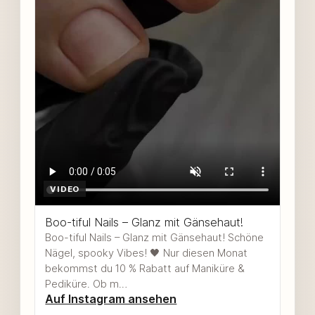
VIDEO
Boo-tiful Nails – Glanz mit Gänsehaut!
Boo-tiful Nails – Glanz mit Gänsehaut! Schöne
Nägel, spooky Vibes! 🖤 Nur diesen Monat
bekommst du 10 % Rabatt auf Maniküre &
Pediküre. Ob m…
Auf Instagram ansehen